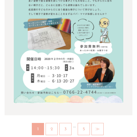
…
1
2
3
5
≫