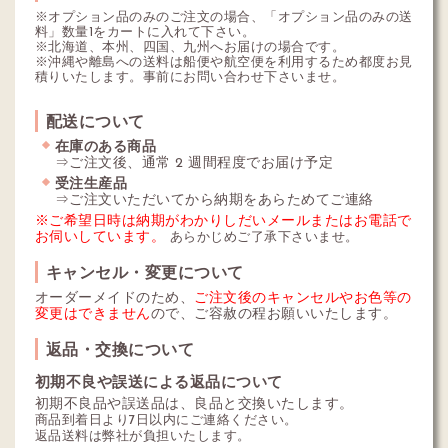
※オプション品のみのご注文の場合、「オプション品のみの送
料」数量1をカートに入れて下さい。
※北海道、本州、四国、九州へお届けの場合です。
※沖縄や離島への送料は船便や航空便を利用するため都度お見
積りいたします。事前にお問い合わせ下さいませ。
配送について
在庫のある商品
⇒ご注文後、通常 2 週間程度でお届け予定
受注生産品
⇒ご注文いただいてから納期をあらためてご連絡
※ご希望日時は納期がわかりしだいメールまたはお電話で
お伺いしています。
あらかじめご了承下さいませ。
キャンセル・変更について
オーダーメイドのため、
ご注文後のキャンセルやお色等の
変更はできません
ので、ご容赦の程お願いいたします。
返品・交換について
初期不良や誤送による返品について
初期不良品や誤送品は、良品と交換いたします。
商品到着日より7日以内にご連絡ください。
返品送料は弊社が負担いたします。