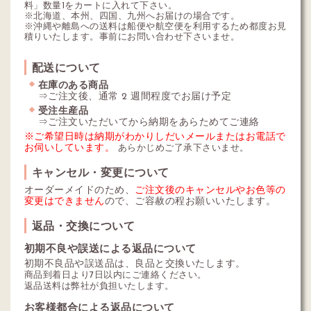
料」数量1をカートに入れて下さい。
※北海道、本州、四国、九州へお届けの場合です。
※沖縄や離島への送料は船便や航空便を利用するため都度お見
積りいたします。事前にお問い合わせ下さいませ。
配送について
在庫のある商品
⇒ご注文後、通常 2 週間程度でお届け予定
受注生産品
⇒ご注文いただいてから納期をあらためてご連絡
※ご希望日時は納期がわかりしだいメールまたはお電話で
お伺いしています。
あらかじめご了承下さいませ。
キャンセル・変更について
オーダーメイドのため、
ご注文後のキャンセルやお色等の
変更はできません
ので、ご容赦の程お願いいたします。
返品・交換について
初期不良や誤送による返品について
初期不良品や誤送品は、良品と交換いたします。
商品到着日より7日以内にご連絡ください。
返品送料は弊社が負担いたします。
お客様都合による返品について