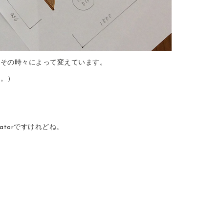
どその時々によって変えています。
ド。）
ratorですけれどね。
。