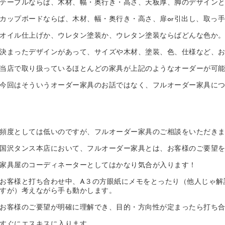
テーブルならば、木材、幅・奥行き・高さ、天板厚、脚のデザイン
カップボードならば、木材、幅・奥行き・高さ、扉or引出し、取っ
オイル仕上げか、ウレタン塗装か、ウレタン塗装ならばどんな色か
決まったデザインがあって、サイズや木材、塗装、色、仕様など、
当店で取り扱っているほとんどの家具が上記のようなオーダーが可
今回はそういうオーダー家具のお話ではなく、フルオーダー家具に
頻度としては低いのですが、フルオーダー家具のご相談をいただき
国沢タンス本店において、フルオーダー家具とは、お客様のご要望
家具屋のコーディネーターとしてはかなり気合が入ります！
お客様と打ち合わせ中、A３の方眼紙にメモをとったり（他人じゃ解
すが）考えながら手も動かします。
お客様のご要望が明確に理解でき、目的・方向性が定まったら打ち
すぐにエスキスに入ります。