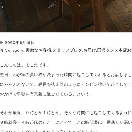
2020年8月18日
Category:
素敵なお客様
,
スタッフブログ
,
お届け
,
国沢タンス本店お
こんにちは。よこたです。
先日、わが家の賢い猫が決まった時間に起こしてくれるとお話しま
にゃ～んとないて、網戸を弦楽器のようにビンビン弾いて起こして
おかげで早朝を有意義に過ごせている、という。
それが最近、０時とか１時とか、そんな時間にも起こしてくるよう
９時就寝・４時起床のわたしにとって、この時間帯は一番眠りが深