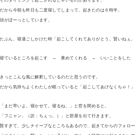
そのタイミングで起こされると辛いものがあります。
だから今朝も昨日も二度寝してしまって、起きたのは６時半。
頭がぼーっとしています。
たぶん、寝過ごしかけた時「起こしてくれてありがとう。賢いねぇ
寝ているところを起こす → 褒めてくれる → いいことをした
きっとこんな風に解釈しているのだと思うのです。
だから気持ちよくわたしが眠っていると「起こしてあげなくちゃ！
「まだ早いよ。寝かせて。寝るね。」と窓を閉めると。
「フニャン。（訳：ちぇっ。）」と部屋を出て行きます。
賢すぎて、少しナイーブなところもあるので、起きてからのフォロ