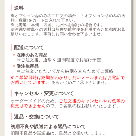
送料
※オプション品のみのご注文の場合、「オプション品のみの送
料」数量1をカートに入れて下さい。
※北海道、本州、四国、九州へお届けの場合です。
※沖縄や離島への送料は船便や航空便を利用するため都度お見
積りいたします。事前にお問い合わせ下さいませ。
配送について
在庫のある商品
⇒ご注文後、通常 2 週間程度でお届け予定
受注生産品
⇒ご注文いただいてから納期をあらためてご連絡
※ご希望日時は納期がわかりしだいメールまたはお電話で
お伺いしています。
あらかじめご了承下さいませ。
キャンセル・変更について
オーダーメイドのため、
ご注文後のキャンセルやお色等の
変更はできません
ので、ご容赦の程お願いいたします。
返品・交換について
初期不良や誤送による返品について
初期不良品や誤送品は、良品と交換いたします。