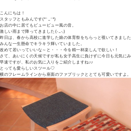
こんにちは！
スタッフともみんです(*^_^*)
お店の中に居てもビュービュー風の音。
激しい雨まで降ってきました(-_-;)
昨日は、春から高校に進学した娘の体育祭をちらっと覗いてきまし
みんな一生懸命でキラキラ輝いていました。
改めて若いっていいな～と・・・今を精一杯楽しんで欲しい！
さて、あいにくの天候ですが私も女子高生に負けずに今日も元気に
早速ですが、私のお気に入りをご紹介しますね♪♪
とっても愛らしいスツール♡
横のフレームラインから座面のファブリックととても可愛いですよ