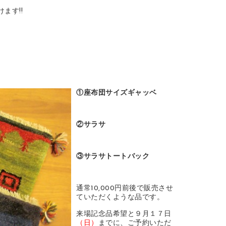
ます!!
①座布団サイズギャッベ
②サラサ
③サラサトートバック
通常10,000円前後で販売させ
ていただくような品です。
来場記念品希望と９月１７日
（日）
までに、ご予約いただ