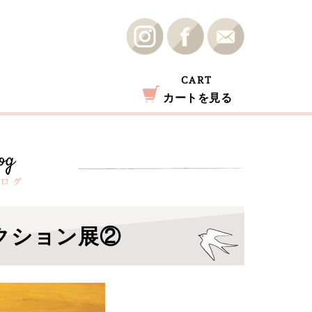
CART
カートを見る
クション展②