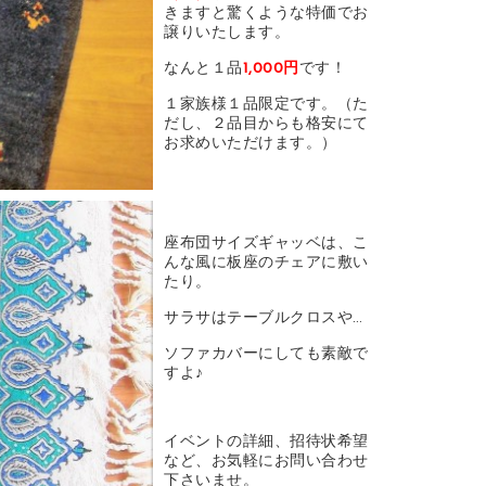
きますと驚くような特価でお
譲りいたします。
なんと１品
1,000円
です！
１家族様１品限定です。（た
だし、２品目からも格安にて
お求めいただけます。）
座布団サイズギャッベは、こ
んな風に板座のチェアに敷い
たり。
サラサはテーブルクロスや…
ソファカバーにしても素敵で
すよ♪
イベントの詳細、招待状希望
など、お気軽にお問い合わせ
下さいませ。