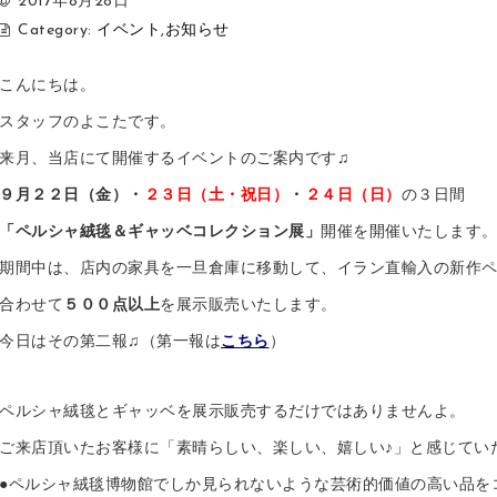
2017年8月28日
Category:
イベント
,
お知らせ
こんにちは。
スタッフのよこたです。
来月、当店にて開催するイベントのご案内です♫
９月２２日（金）・
２３日（土・祝日）
・
２４日（日）
の３日間
「ペルシャ絨毯＆ギャッベコレクション展」
開催を開催いたします
期間中は、店内の家具を一旦倉庫に移動して、イラン直輸入の新作
合わせて
５００点以上
を展示販売いたします。
今日はその第二報♫（第一報は
こちら
）
ペルシャ絨毯とギャッベを展示販売するだけではありませんよ。
ご来店頂いたお客様に「素晴らしい、楽しい、嬉しい♪」と感じてい
●ペルシャ絨毯博物館でしか見られないような芸術的価値の高い品を