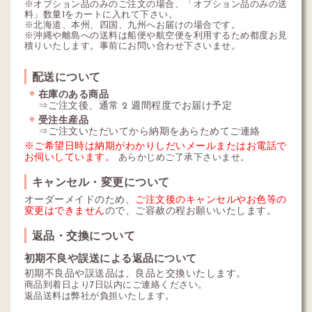
※オプション品のみのご注文の場合、「オプション品のみの送
料」数量1をカートに入れて下さい。
※北海道、本州、四国、九州へお届けの場合です。
※沖縄や離島への送料は船便や航空便を利用するため都度お見
積りいたします。事前にお問い合わせ下さいませ。
配送について
在庫のある商品
⇒ご注文後、通常 2 週間程度でお届け予定
受注生産品
⇒ご注文いただいてから納期をあらためてご連絡
※ご希望日時は納期がわかりしだいメールまたはお電話で
お伺いしています。
あらかじめご了承下さいませ。
キャンセル・変更について
オーダーメイドのため、
ご注文後のキャンセルやお色等の
変更はできません
ので、ご容赦の程お願いいたします。
返品・交換について
初期不良や誤送による返品について
初期不良品や誤送品は、良品と交換いたします。
商品到着日より7日以内にご連絡ください。
返品送料は弊社が負担いたします。