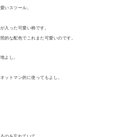
可愛いスツール。
色が入った可愛い柄です。
対照的な配色でこれまた可愛いのです。
心地よし。
・オットマン的に使ってもよし。
るのを忘れていて…。