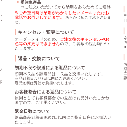
い
受注生産品
⇒ご注文いただいてから納期をあらためてご連絡
※ご希望日時は納期がわかりしだいメールまたはお
い
〒
電話でお伺いしています。
あらかじめご了承下さいま
い
T
せ。
キャンセル・変更について
オーダーメイドのため、
ご注文後のキャンセルやお
色等の変更はできません
ので、ご容赦の程お願いい
1
たします。
返品・交換について
初期不良や誤送による返品について
の
初期不良品や誤送品は、良品と交換いたします。
商品到着日より7日以内にご連絡ください。
都
返品送料は弊社が負担いたします。
お客様都合による返品について
原則としてお客様都合での返品はお受けいたしかね
ますので、ご了承ください。
返金日数について
返品商品到着確認後7日以内にご指定口座にお振込い
たします。