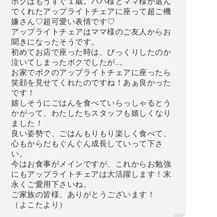
ボクはもうすぐ１歳。パパ様とママ様が選ん
でくれたアップライトチェアに座って超ご機
嫌さん♡超可愛い表情です♡
アップライトチェアはママ様のご友人からお
聞きになったそうです。
初めてお店で座った時は、びっくりしたのか
泣いてしまったボクでしたが…。
お家でボクのアップライトチェアに座ったら
笑顔を見せてくれたのですね！あぁ良かった
です！
嬉しそうにごはんを食べていらっしゃるとう
かがって、わたしたちスタッフも嬉しくなり
ました！
良い姿勢で、ごはんもりもり楽しく食べて、
心もからだもぐんぐん成長していって下さ
い。
今はお食事がメインですが、これからお勉強
にもアップライトチェアは大活躍します！末
永くご愛用下さいね。
ご家族の皆様、ありがとうございます！
（よこたより）