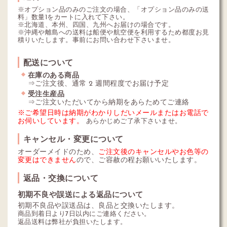
※オプション品のみのご注文の場合、「オプション品のみの送
料」数量1をカートに入れて下さい。
※北海道、本州、四国、九州へお届けの場合です。
※沖縄や離島への送料は船便や航空便を利用するため都度お見
積りいたします。事前にお問い合わせ下さいませ。
配送について
在庫のある商品
⇒ご注文後、通常 2 週間程度でお届け予定
受注生産品
⇒ご注文いただいてから納期をあらためてご連絡
※ご希望日時は納期がわかりしだいメールまたはお電話で
お伺いしています。
あらかじめご了承下さいませ。
キャンセル・変更について
オーダーメイドのため、
ご注文後のキャンセルやお色等の
変更はできません
ので、ご容赦の程お願いいたします。
返品・交換について
初期不良や誤送による返品について
初期不良品や誤送品は、良品と交換いたします。
商品到着日より7日以内にご連絡ください。
返品送料は弊社が負担いたします。