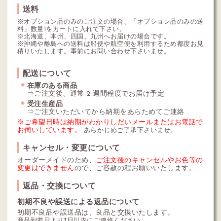
送料
※オプション品のみのご注文の場合、「オプション品のみの送
料」数量1をカートに入れて下さい。
※北海道、本州、四国、九州へお届けの場合です。
※沖縄や離島への送料は船便や航空便を利用するため都度お見
積りいたします。事前にお問い合わせ下さいませ。
配送について
在庫のある商品
⇒ご注文後、通常 2 週間程度でお届け予定
受注生産品
⇒ご注文いただいてから納期をあらためてご連絡
※ご希望日時は納期がわかりしだいメールまたはお電話で
お伺いしています。
あらかじめご了承下さいませ。
キャンセル・変更について
オーダーメイドのため、
ご注文後のキャンセルやお色等の
変更はできません
ので、ご容赦の程お願いいたします。
返品・交換について
初期不良や誤送による返品について
初期不良品や誤送品は、良品と交換いたします。
商品到着日より7日以内にご連絡ください。