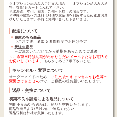
※オプション品のみのご注文の場合、「オプション品のみの送
料」数量1をカートに入れて下さい。
※北海道、本州、四国、九州へお届けの場合です。
※沖縄や離島への送料は船便や航空便を利用するため都度お見
積りいたします。事前にお問い合わせ下さいませ。
配送について
在庫のある商品
⇒ご注文後、通常 2 週間程度でお届け予定
受注生産品
⇒ご注文いただいてから納期をあらためてご連絡
※ご希望日時は納期がわかりしだいメールまたはお電話で
お伺いしています。
あらかじめご了承下さいませ。
キャンセル・変更について
オーダーメイドのため、
ご注文後のキャンセルやお色等の
変更はできません
ので、ご容赦の程お願いいたします。
返品・交換について
初期不良や誤送による返品について
初期不良品や誤送品は、良品と交換いたします。
商品到着日より7日以内にご連絡ください。
返品送料は弊社が負担いたします。