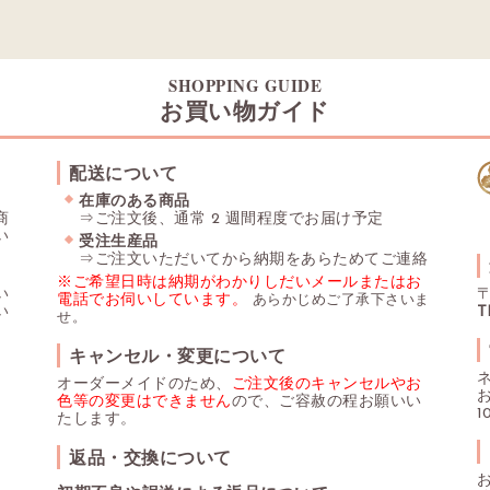
SHOPPING GUIDE
お買い物ガイド
配送について
在庫のある商品
商
⇒ご注文後、通常 2 週間程度でお届け予定
い
受注生産品
⇒ご注文いただいてから納期をあらためてご連絡
※ご希望日時は納期がわかりしだいメールまたはお
い
〒
電話でお伺いしています。
あらかじめご了承下さいま
い
T
せ。
キャンセル・変更について
オーダーメイドのため、
ご注文後のキャンセルやお
色等の変更はできません
ので、ご容赦の程お願いい
1
たします。
返品・交換について