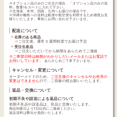
※オプション品のみのご注文の場合、「オプション品のみの送
料」数量1をカートに入れて下さい。
※北海道、本州、四国、九州へお届けの場合です。
※沖縄や離島への送料は船便や航空便を利用するため都度お見
積りいたします。事前にお問い合わせ下さいませ。
配送について
在庫のある商品
⇒ご注文後、通常 2 週間程度でお届け予定
受注生産品
⇒ご注文いただいてから納期をあらためてご連絡
※ご希望日時は納期がわかりしだいメールまたはお電話で
お伺いしています。
あらかじめご了承下さいませ。
キャンセル・変更について
オーダーメイドのため、
ご注文後のキャンセルやお色等の
変更はできません
ので、ご容赦の程お願いいたします。
返品・交換について
初期不良や誤送による返品について
初期不良品や誤送品は、良品と交換いたします。
商品到着日より7日以内にご連絡ください。
返品送料は弊社が負担いたします。