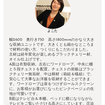
よこた
幅2600 奥行き750 高さ1800mmのかなり大き
な収納ユニットです。大きくとも細かなところま
で材料の使い方、つくりにもこだわりました。
主材は経年変化が楽しめるブラックチェリー材。
オイル仕上げです。
A面は衣類収納。左右にワードローブ、中央に棚
と５段チェストを配置。チェストの前板はブラッ
クチェリー無垢材、中は桐材（箱組＆蟻組）で、
安心して大事なお洋服を収納することができま
す。ワードローブは扉をつけずロールスクリーン
に。お客様がお選びになったピンクベージュの生
地が可愛いです。
B面はテレビ台＆本棚。ベッドに横になりながら
テレビをご覧いただける高さにしています。圧迫