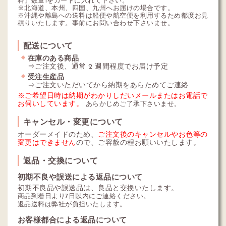
料」数量1をカートに入れて下さい。
※北海道、本州、四国、九州へお届けの場合です。
※沖縄や離島への送料は船便や航空便を利用するため都度お見
積りいたします。事前にお問い合わせ下さいませ。
配送について
在庫のある商品
⇒ご注文後、通常 2 週間程度でお届け予定
受注生産品
⇒ご注文いただいてから納期をあらためてご連絡
※ご希望日時は納期がわかりしだいメールまたはお電話で
お伺いしています。
あらかじめご了承下さいませ。
キャンセル・変更について
オーダーメイドのため、
ご注文後のキャンセルやお色等の
変更はできません
ので、ご容赦の程お願いいたします。
返品・交換について
初期不良や誤送による返品について
初期不良品や誤送品は、良品と交換いたします。
商品到着日より7日以内にご連絡ください。
返品送料は弊社が負担いたします。
お客様都合による返品について