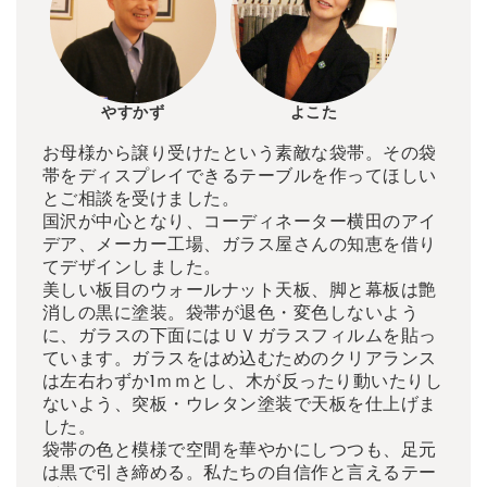
やすかず
よこた
お母様から譲り受けたという素敵な袋帯。その袋
帯をディスプレイできるテーブルを作ってほしい
とご相談を受けました。
国沢が中心となり、コーディネーター横田のアイ
デア、メーカー工場、ガラス屋さんの知恵を借り
てデザインしました。
美しい板目のウォールナット天板、脚と幕板は艶
消しの黒に塗装。袋帯が退色・変色しないよう
に、ガラスの下面にはＵＶガラスフィルムを貼っ
ています。ガラスをはめ込むためのクリアランス
は左右わずか1ｍｍとし、木が反ったり動いたりし
ないよう、突板・ウレタン塗装で天板を仕上げま
した。
袋帯の色と模様で空間を華やかにしつつも、足元
は黒で引き締める。私たちの自信作と言えるテー