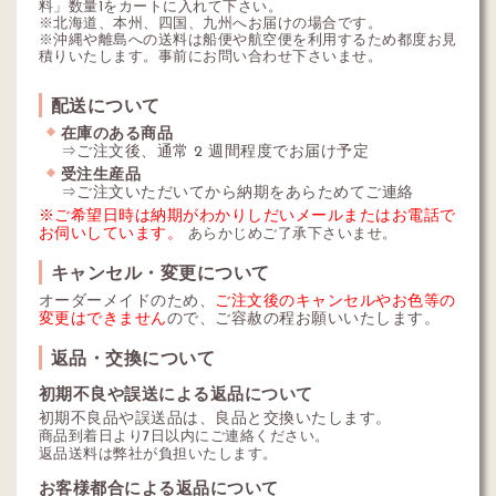
料」数量1をカートに入れて下さい。
※北海道、本州、四国、九州へお届けの場合です。
※沖縄や離島への送料は船便や航空便を利用するため都度お見
積りいたします。事前にお問い合わせ下さいませ。
配送について
在庫のある商品
⇒ご注文後、通常 2 週間程度でお届け予定
受注生産品
⇒ご注文いただいてから納期をあらためてご連絡
※ご希望日時は納期がわかりしだいメールまたはお電話で
お伺いしています。
あらかじめご了承下さいませ。
キャンセル・変更について
オーダーメイドのため、
ご注文後のキャンセルやお色等の
変更はできません
ので、ご容赦の程お願いいたします。
返品・交換について
初期不良や誤送による返品について
初期不良品や誤送品は、良品と交換いたします。
商品到着日より7日以内にご連絡ください。
返品送料は弊社が負担いたします。
お客様都合による返品について