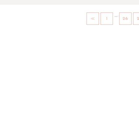
…
≪
1
26