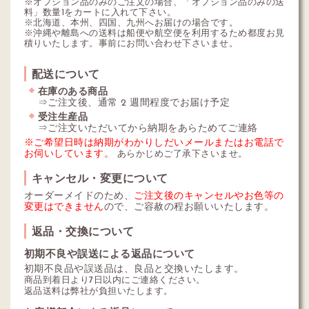
※オプション品のみのご注文の場合、「オプション品のみの送
料」数量1をカートに入れて下さい。
※北海道、本州、四国、九州へお届けの場合です。
※沖縄や離島への送料は船便や航空便を利用するため都度お見
積りいたします。事前にお問い合わせ下さいませ。
配送について
在庫のある商品
⇒ご注文後、通常 2 週間程度でお届け予定
受注生産品
⇒ご注文いただいてから納期をあらためてご連絡
※ご希望日時は納期がわかりしだいメールまたはお電話で
お伺いしています。
あらかじめご了承下さいませ。
キャンセル・変更について
オーダーメイドのため、
ご注文後のキャンセルやお色等の
変更はできません
ので、ご容赦の程お願いいたします。
返品・交換について
初期不良や誤送による返品について
初期不良品や誤送品は、良品と交換いたします。
商品到着日より7日以内にご連絡ください。
返品送料は弊社が負担いたします。