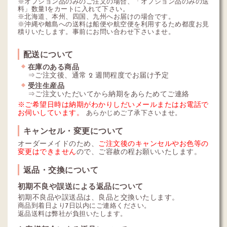
※オプション品のみのご注文の場合、「オプション品のみの送
料」数量1をカートに入れて下さい。
※北海道、本州、四国、九州へお届けの場合です。
※沖縄や離島への送料は船便や航空便を利用するため都度お見
積りいたします。事前にお問い合わせ下さいませ。
配送について
在庫のある商品
⇒ご注文後、通常 2 週間程度でお届け予定
受注生産品
⇒ご注文いただいてから納期をあらためてご連絡
※ご希望日時は納期がわかりしだいメールまたはお電話で
お伺いしています。
あらかじめご了承下さいませ。
キャンセル・変更について
オーダーメイドのため、
ご注文後のキャンセルやお色等の
変更はできません
ので、ご容赦の程お願いいたします。
返品・交換について
初期不良や誤送による返品について
初期不良品や誤送品は、良品と交換いたします。
商品到着日より7日以内にご連絡ください。
返品送料は弊社が負担いたします。