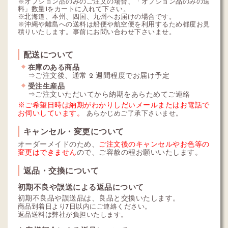
※オプション品のみのご注文の場合、「オプション品のみの送
料」数量1をカートに入れて下さい。
※北海道、本州、四国、九州へお届けの場合です。
※沖縄や離島への送料は船便や航空便を利用するため都度お見
積りいたします。事前にお問い合わせ下さいませ。
配送について
在庫のある商品
⇒ご注文後、通常 2 週間程度でお届け予定
受注生産品
⇒ご注文いただいてから納期をあらためてご連絡
※ご希望日時は納期がわかりしだいメールまたはお電話で
お伺いしています。
あらかじめご了承下さいませ。
キャンセル・変更について
オーダーメイドのため、
ご注文後のキャンセルやお色等の
変更はできません
ので、ご容赦の程お願いいたします。
返品・交換について
初期不良や誤送による返品について
初期不良品や誤送品は、良品と交換いたします。
商品到着日より7日以内にご連絡ください。
返品送料は弊社が負担いたします。