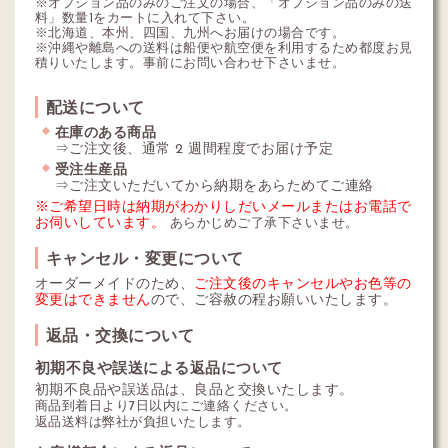
※オプション品のみのご注文の場合、「オプション品のみの送
料」数量1をカートに入れて下さい。
※北海道、本州、四国、九州へお届けの場合です。
※沖縄や離島への送料は船便や航空便を利用するため都度お見
積りいたします。事前にお問い合わせ下さいませ。
配送について
在庫のある商品
⇒ご注文後、通常 2 週間程度でお届け予定
受注生産品
⇒ご注文いただいてから納期をあらためてご連絡
※ご希望日時は納期がわかりしだいメールまたはお電話で
お伺いしています。
あらかじめご了承下さいませ。
キャンセル・変更について
オーダーメイドのため、
ご注文後のキャンセルやお色等の
変更はできません
ので、ご容赦の程お願いいたします。
返品・交換について
初期不良や誤送による返品について
初期不良品や誤送品は、良品と交換いたします。
商品到着日より7日以内にご連絡ください。
返品送料は弊社が負担いたします。