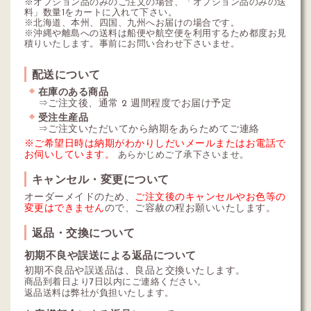
※オプション品のみのご注文の場合、「オプション品のみの送
料」数量1をカートに入れて下さい。
※北海道、本州、四国、九州へお届けの場合です。
※沖縄や離島への送料は船便や航空便を利用するため都度お見
積りいたします。事前にお問い合わせ下さいませ。
配送について
在庫のある商品
⇒ご注文後、通常 2 週間程度でお届け予定
受注生産品
⇒ご注文いただいてから納期をあらためてご連絡
※ご希望日時は納期がわかりしだいメールまたはお電話で
お伺いしています。
あらかじめご了承下さいませ。
キャンセル・変更について
オーダーメイドのため、
ご注文後のキャンセルやお色等の
変更はできません
ので、ご容赦の程お願いいたします。
返品・交換について
初期不良や誤送による返品について
初期不良品や誤送品は、良品と交換いたします。
商品到着日より7日以内にご連絡ください。
返品送料は弊社が負担いたします。