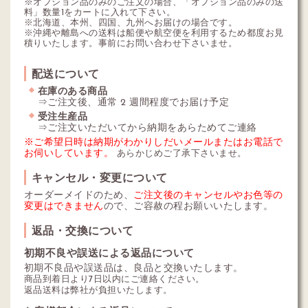
※オプション品のみのご注文の場合、「オプション品のみの送
料」数量1をカートに入れて下さい。
※北海道、本州、四国、九州へお届けの場合です。
※沖縄や離島への送料は船便や航空便を利用するため都度お見
積りいたします。事前にお問い合わせ下さいませ。
配送について
在庫のある商品
⇒ご注文後、通常 2 週間程度でお届け予定
受注生産品
⇒ご注文いただいてから納期をあらためてご連絡
※ご希望日時は納期がわかりしだいメールまたはお電話で
お伺いしています。
あらかじめご了承下さいませ。
キャンセル・変更について
オーダーメイドのため、
ご注文後のキャンセルやお色等の
変更はできません
ので、ご容赦の程お願いいたします。
返品・交換について
初期不良や誤送による返品について
初期不良品や誤送品は、良品と交換いたします。
商品到着日より7日以内にご連絡ください。
返品送料は弊社が負担いたします。