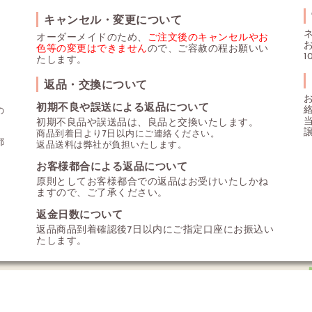
キャンセル・変更について
オーダーメイドのため、
ご注文後のキャンセルやお
色等の変更はできません
ので、ご容赦の程お願いい
1
たします。
返品・交換について
初期不良や誤送による返品について
の
初期不良品や誤送品は、良品と交換いたします。
商品到着日より7日以内にご連絡ください。
都
返品送料は弊社が負担いたします。
お客様都合による返品について
原則としてお客様都合での返品はお受けいたしかね
ますので、ご了承ください。
返金日数について
返品商品到着確認後7日以内にご指定口座にお振込い
たします。
バシーポリシー
特定商取引法に基づく表記
アップライトチェ
(c) 2018 Kunisawa Tansu Honten All Right Reserved.