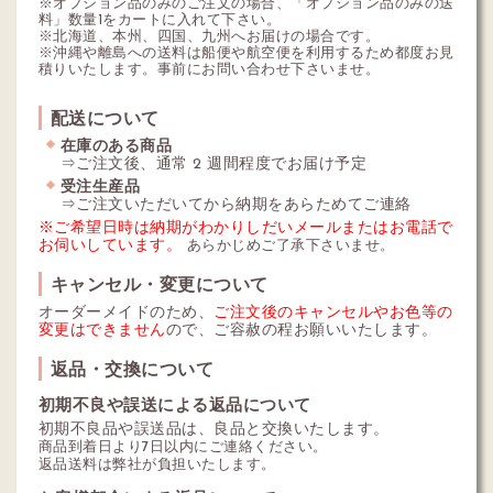
※オプション品のみのご注文の場合、「オプション品のみの送
料」数量1をカートに入れて下さい。
※北海道、本州、四国、九州へお届けの場合です。
※沖縄や離島への送料は船便や航空便を利用するため都度お見
積りいたします。事前にお問い合わせ下さいませ。
配送について
在庫のある商品
⇒ご注文後、通常 2 週間程度でお届け予定
受注生産品
⇒ご注文いただいてから納期をあらためてご連絡
※ご希望日時は納期がわかりしだいメールまたはお電話で
お伺いしています。
あらかじめご了承下さいませ。
キャンセル・変更について
オーダーメイドのため、
ご注文後のキャンセルやお色等の
変更はできません
ので、ご容赦の程お願いいたします。
返品・交換について
初期不良や誤送による返品について
初期不良品や誤送品は、良品と交換いたします。
商品到着日より7日以内にご連絡ください。
返品送料は弊社が負担いたします。