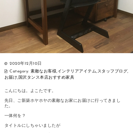
2020年12月10日
Category:
素敵なお客様
,
インテリアアイテム
,
スタッフブログ
,
お届け
,
国沢タンス本店おすすめ家具
こんにちは。よこたです。
先日、ご新築ホヤホヤの素敵なお家にお届けに行ってきまし
た。
一体何を？
タイトルにしちゃいましたが